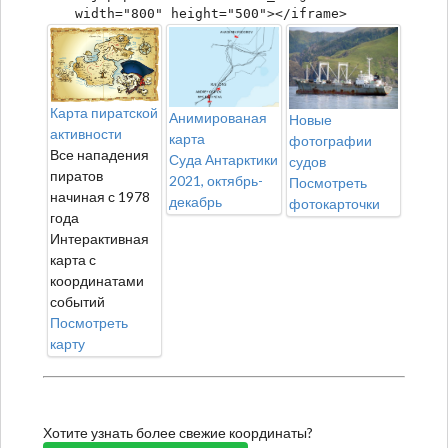
width="800" height="500"></iframe>
Карта пиратской
Анимированая
Новые
активности
карта
фотографии
Все нападения
Суда Антарктики
судов
пиратов
2021, октябрь-
Посмотреть
начиная с 1978
декабрь
фотокарточки
года
Интерактивная
карта с
координатами
событий
Посмотреть
карту
Хотите узнать более свежие координаты?