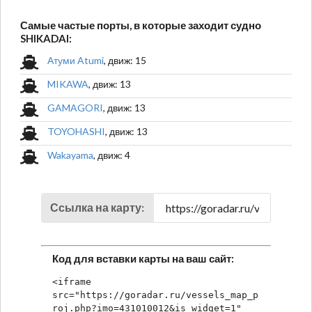
Самые частые порты, в которые заходит судно
SHIKADAI:
Атуми Atumi
, движ: 15
MIKAWA
, движ: 13
GAMAGORI
, движ: 13
TOYOHASHI
, движ: 13
Wakayama
, движ: 4
Ссылка на карту:
Код для вставки карты на ваш сайт:
<iframe 
src="https://goradar.ru/vessels_map_p
roj.php?imo=431010012&is_widget=1" 