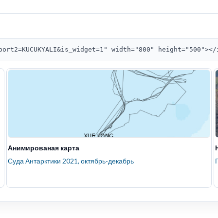
port2=KUCUKYALI&is_widget=1" width="800" height="500"></
Анимированая карта
Суда Антарктики 2021, октябрь-декабрь