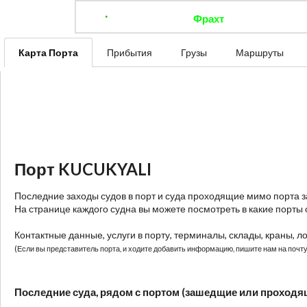
Фрахт
Отследить 
Карта Порта
Прибытия
Грузы
Маршруты
Порт KUCUKYALI
Последние заходы судов в порт и суда проходящие мимо порта 
На странице каждого судна вы можете посмотреть в какие порты 
Контактные данные, услуги в порту, терминалы, склады, краны, л
(Если вы представитель порта, и ходите добавить информацию, пишите нам на почту:
Последние суда, рядом с портом (зашедщие или проходя