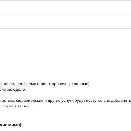
судно
Общая карта (β)
Чат
Цены
Карты судов
за последнее время (ориентировочные данные).
оно заходило.
огистика, сюрвейерские и другие услуги будут поступально добавлять
 info[гав]goradar.ru)
щие мимо):