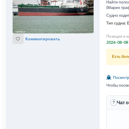
Найти полож
(Марин траф
Судно ходит
Тип судна: 
Позиция и к
Комментировать
2026-08-08
Есть боле
Посмотре
Чтобы посм
Чат 
?