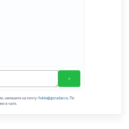
>
е, напишите на почту:
fokin@goradar.ru
. По
мо в чате.