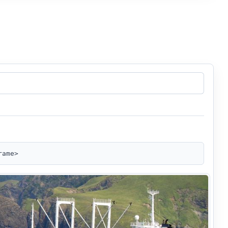
rame>