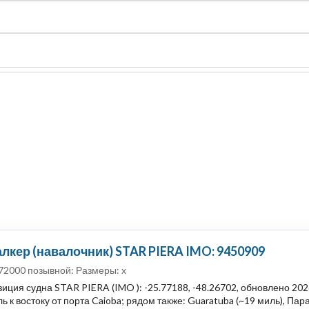
судно
Общая карта (β)
Чат
Цены
Карты судов
лкер (навалочник) STAR PIERA IMO: 9450909
72000 позывной: Размеры: x
иция судна STAR PIERA (IMO ): -25.77188, -48.26702, обновлено 20
ь к востоку от порта Caioba; рядом также: Guaratuba (~19 миль), Пара