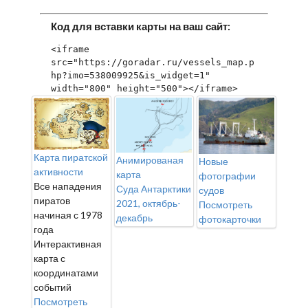
Код для вставки карты на ваш сайт:
<iframe 
src="https://goradar.ru/vessels_map.p
hp?imo=538009925&is_widget=1" 
width="800" height="500"></iframe>
Карта пиратской
Анимированая
Новые
активности
карта
фотографии
Все нападения
Суда Антарктики
судов
пиратов
2021, октябрь-
Посмотреть
начиная с 1978
декабрь
фотокарточки
года
Интерактивная
карта с
координатами
событий
Посмотреть