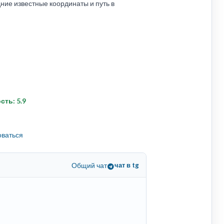
ие известные координаты и путь в
ость: 5.9
оваться
Общий чат
чат в tg