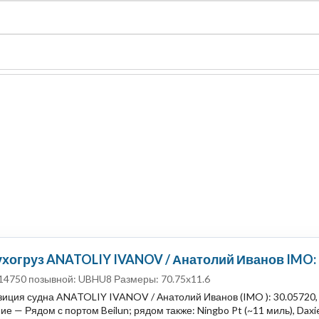
судно
Общая карта (β)
Чат
Цены
Карты судов
хогруз ANATOLIY IVANOV / Анатолий Иванов IMO:
14750 позывной: UBHU8 Размеры: 70.75x11.6
иция судна ANATOLIY IVANOV / Анатолий Иванов (IMO ): 30.05720, 
е — Рядом с портом Beilun; рядом также: Ningbo Pt (~11 миль), Daxie 