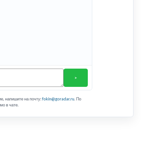
>
е, напишите на почту:
fokin@goradar.ru
. По
мо в чате.