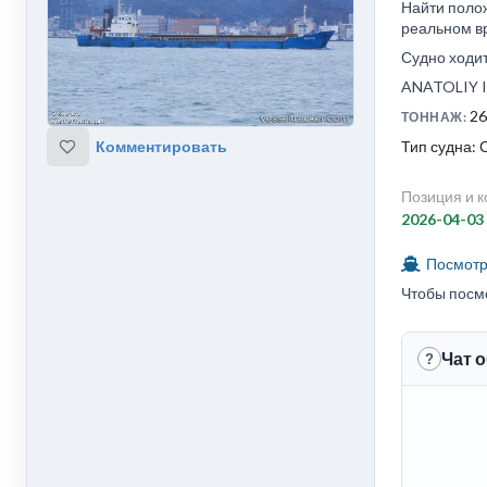
Найти поло
реальном вр
Судно ходит
ANATOLIY I
26
ТОННАЖ:
Тип судна: 
Комментировать
Позиция и к
2026-04-03
Посмотре
Чтобы посм
Чат 
?