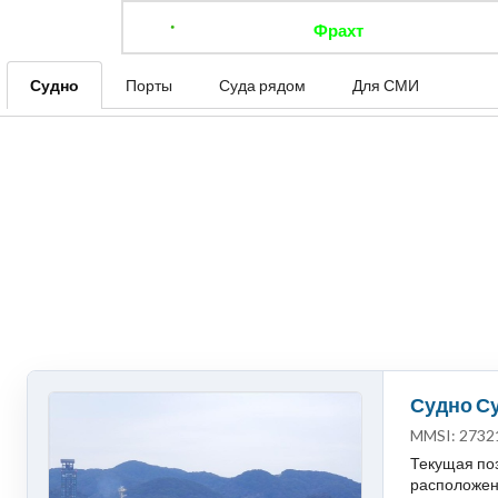
Фрахт
Отследить 
Судно
Порты
Суда рядом
Для СМИ
Судно Су
MMSI: 2732
Текущая поз
расположени