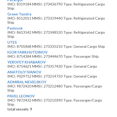
IMO: 8319184 MMSI: 273436790 Type: Refrigerated Cargo
Ship
Green Tundra
IMO: 8512011 MMSI: 273319440 Type: Refrigerated Cargo
Ship
Pavlovsk
IMO: 8613542 MMSI: 273348520 Type: Refrigerated Cargo
Ship
UTES
IMO: 8701868 MMSI: 273335210 Type: General Cargo Ship
IGOR FARKHUTDINOV
IMO: 8714384 MMSI: 273444670 Type: Passenger Ship
YEROFEY KHABAROV
IMO: 8714621 MMSI: 273357430 Type: General Cargo
ANATOLIY IVANOV
IMO: 9029712 MMSI: 273214750 Type: General Cargo
ADMIRAL NEVELSKOY
IMO: 9872420 MMSI: 273212480 Type: Passenger/Cargo
Ship
PAVEL LEONOV
IMO: 9872432 MMSI: 273210390 Type: Passenger/Cargo
Ship
total vessels: 9