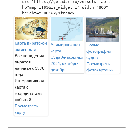
src="https://goradar.ru/vessels_map.p
hp?map=1183&is_widget=1" width="800" 
height="500"></iframe>
Карта пиратской
Анимированая
Новые
активности
карта
фотографии
Все нападения
Суда Антарктики
судов
пиратов
2021, октябрь-
Посмотреть
начиная с 1978
декабрь
фотокарточки
года
Интерактивная
карта с
координатами
событий
Посмотреть
карту