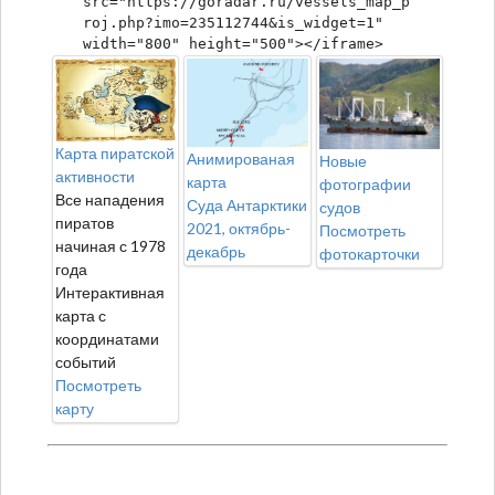
src="https://goradar.ru/vessels_map_p
roj.php?imo=235112744&is_widget=1" 
width="800" height="500"></iframe>
Карта пиратской
Анимированая
Новые
активности
карта
фотографии
Все нападения
Суда Антарктики
судов
пиратов
2021, октябрь-
Посмотреть
начиная с 1978
декабрь
фотокарточки
года
Интерактивная
карта с
координатами
событий
Посмотреть
карту