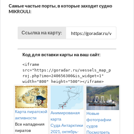
Самые частые порты, в которые заходит судно
MIKROULI:
Ссылка на карту:
Код для вставки карты на ваш сайт:
<iframe 
src="https://goradar.ru/vessels_map_p
roj.php?imo=240656300&is_widget=1" 
width="800" height="500"></iframe>
Карта пиратской
Анимированая
Новые
активности
карта
фотографии
Все нападения
Суда Антарктики
судов
пиратов
2021, октябрь-
Посмотреть