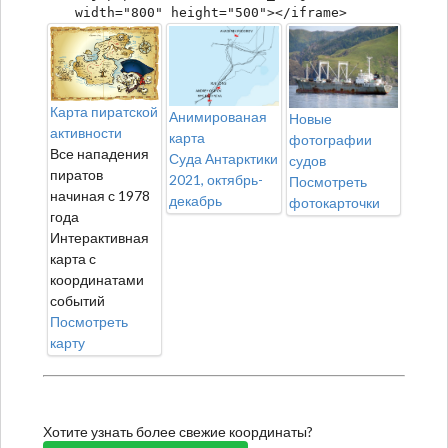
width="800" height="500"></iframe>
Карта пиратской
Анимированая
Новые
активности
карта
фотографии
Все нападения
Суда Антарктики
судов
пиратов
2021, октябрь-
Посмотреть
начиная с 1978
декабрь
фотокарточки
года
Интерактивная
карта с
координатами
событий
Посмотреть
карту
Хотите узнать более свежие координаты?