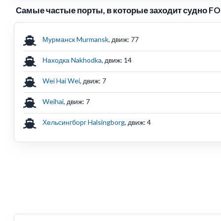
Самые частые порты, в которые заходит судно F
Мурманск Murmansk
, движ: 77
Находка Nakhodka
, движ: 14
Wei Hai Wei
, движ: 7
Weihai
, движ: 7
Хельсингборг Halsingborg
, движ: 4