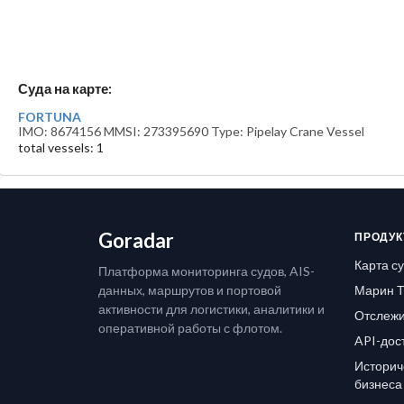
Суда на карте:
FORTUNA
IMO: 8674156 MMSI: 273395690 Type: Pipelay Crane Vessel
total vessels: 1
Goradar
ПРОДУК
Карта с
Платформа мониторинга судов, AIS-
данных, маршрутов и портовой
Марин Т
активности для логистики, аналитики и
Отслежи
оперативной работы с флотом.
API-дос
Историч
бизнеса