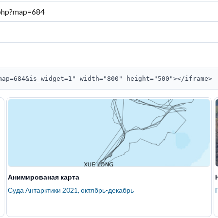
map=684&is_widget=1" width="800" height="500"></iframe>
Анимированая карта
Суда Антарктики 2021, октябрь-декабрь