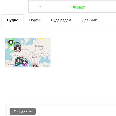
Фрахт
Отследить 
Судно
Порты
Суда рядом
Для СМИ
Коорд. сетка