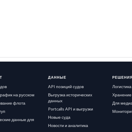
Т
ДАННЫЕ
РЕШЕНИ
удов
API позиций судов
Логистика
рафик на русском
Выгрузка исторических
Хранение 
данных
вание флота
Для медиа
Portcalls API и выгрузки
туп
Монитори
Новые суда
еские данные для
Новости и аналитика